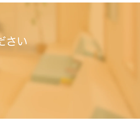
ださい
。