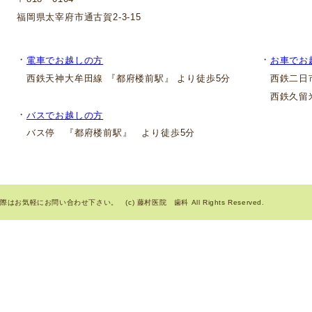
福岡県太宰府市通古賀2-3-15
・
・
電車でお越しの方
お車でお
西鉄天神大牟田線 『都府楼前駅』 より徒歩5分
西鉄二日市
西鉄久留米
・
バスでお越しの方
バス停 『都府楼前駅』 より徒歩5分
気軽にお問い合わせ下さい。 (c) 藤村医院 歯科 All Rights Reserved.