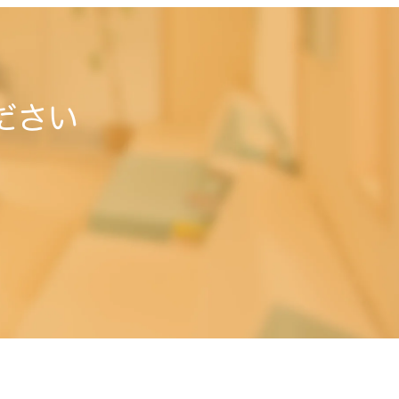
ださい
。