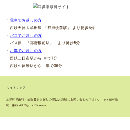
・
電車でお越しの方
西鉄天神大牟田線 『都府楼前駅』 より徒歩5分
・
バスでお越しの方
バス停 『都府楼前駅』 より徒歩5分
・
お車でお越しの方
西鉄二日市駅から 車で7分
西鉄久留米駅から 車で36分
-サイトマップ
太宰府で歯科・歯医者をお探しの際はお気軽にお問い合わせ下さい。 (c) 藤村医
院 歯科 All Rights Reserved.