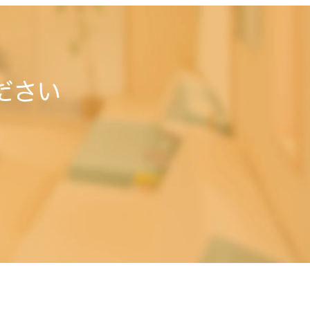
ださい
。