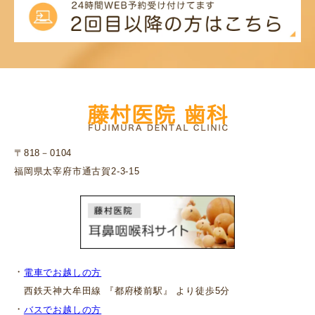
〒818－0104
福岡県太宰府市通古賀2-3-15
・
電車でお越しの方
西鉄天神大牟田線 『都府楼前駅』 より徒歩5分
・
バスでお越しの方